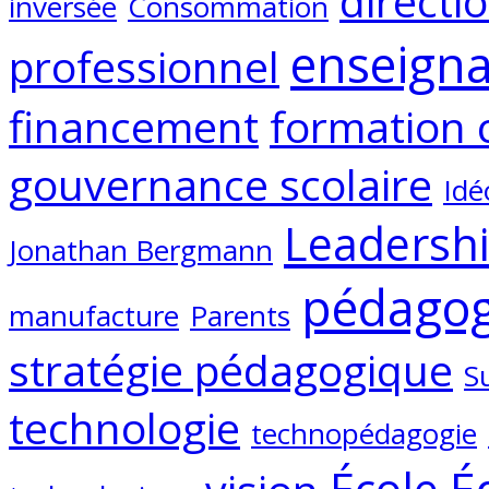
directi
inversée
Consommation
enseign
professionnel
financement
formation 
gouvernance scolaire
Idé
Leadersh
Jonathan Bergmann
pédagog
manufacture
Parents
stratégie pédagogique
S
technologie
technopédagogie
É
École