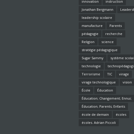
innovation
instruction
Jonathan Bergmann
Leaders
leadership scolaire
manufacture
Parents
pédagogie
recherche
Religion
science
stratégie pédagogique
Sugar Sammy
système scolai
technologie
technopédagogi
Terrorisme
TIC
virage
virage technologique
vision
École
Éducation
Éducation; Changement; Ennui;
Enseignement; pédagogie;
Éducation; Parents; Enfants
enseignants;
école de demain
écoles
écoles. Adrian Piccoli