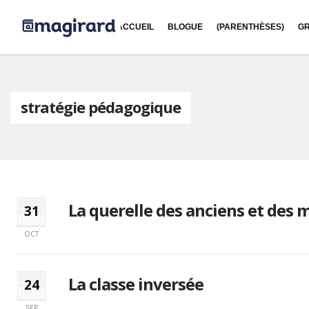
ACCUEIL
BLOGUE
(PARENTHÈSES)
GR
stratégie pédagogique
La querelle des anciens et des 
31
OCT
La classe inversée
24
SEP