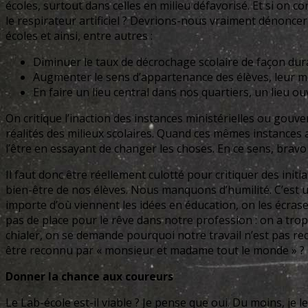
écoles, surtout dans celles en milieu défavorisé. Et si on 
le respirateur artificiel ? Devrions-nous vraiment dénonc
écoles et ainsi, entre autres :
Diminuer le taux de décrochage scolaire de façon dur
Augmenter le sens d’appartenance des élèves, leur mo
En faire un lieu central dans nos quartiers, un lieu 
On critique l’inaction des instances ministérielles ou gouv
réalités des milieux scolaires. Quand ces mêmes instances 
l’être en essayant de changer les choses. En ce sens, bravo
Il faut donc être réellement culotté pour critiquer des ini
bien-être de nos élèves. Nous manquons d’humilité. C’est un
importe d’où viennent les idées en éducation, on les écrase
pas de place pour le rêve dans notre profession : on a tro
chialer, on se demande pourquoi notre travail n’est pas re
être reconnu par « monsieur et madame tout le monde » ?
Donner la chance aux coureurs
Le Lab-école est-il viable ? Je pense que oui. Du moins, je 