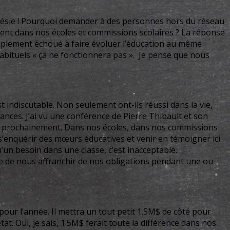
Hérésie ! Pourquoi demander à des personnes hors du réseau
ement dans nos écoles et commissions scolaires ? La réponse
simplement échoué à faire évoluer l’éducation au même
bituels « ça ne fonctionnera pas ». Je pense que nous
 indiscutable. Non seulement ont-ils réussi dans la vie,
ances. J’ai vu une conférence de Pierre Thibault et son
tion prochainement. Dans nos écoles, dans nos commissions
 s’enquérir des mœurs éducatives et venir en témoigner ici
un besoin dans une classe, c’est inacceptable.
e de nous affranchir de nos obligations pendant une ou
our l’année. Il mettra un tout petit 1.5M$ de côté pour
at. Oui, je sais, 1.5M$ ferait toute la différence dans nos