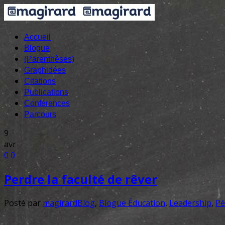
Accueil
Blogue
(Parenthèses)
Graphidées
Citations
Publications
Conférences
Parcours
9
avr
0
0
Perdre la faculté de rêver
Posté par
magirard
Blog
,
Blogue Éducation
,
Leadership
,
Pé