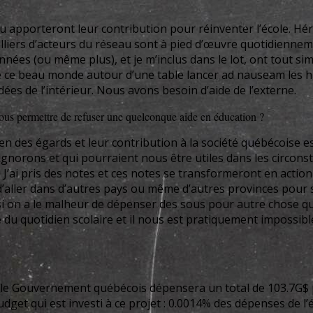
nu apporteront leur contribution pour réinventer l’école. 
 milliers d’acteurs du réseau sont à pied d’œuvre quotidienn
années (ou même plus), et je m’inclus dans le lot, ont tout 
 ce beau monde autour d’une table lancer ad nauseam les ha
ées de l’intérieur. Nous avons besoin d’aide de l’externe.
 nous permettre de refuser une quelconque aide en éducation ?
 des égards et leur contribution à la société québécoise est
gnorons et qui pourraient nous être utiles dans les circonst
rs. J’ai pris des notes et ces notes se transformeront en ac
ir d’aller dans d’autres pays ou même d’autres provinces pour
si on a le malheur de dépenser des sous pour autre chose qu’
 quotidien scolaire et il nous est pratiquement impossibl
 le Gouvernement québécois dépensera un total de 103.7G$ p
dget qui est investi à ce projet : 0.0014% des dépenses de l’ét