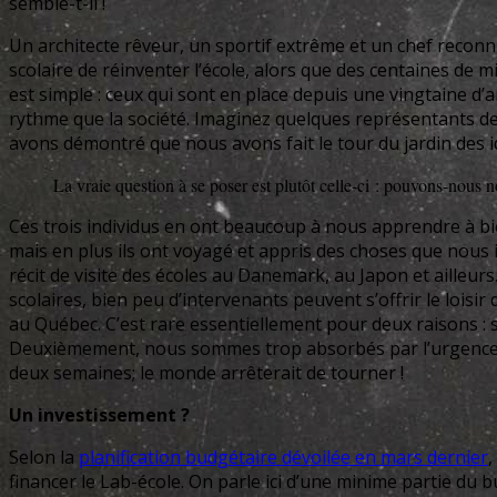
semble-t-il !
Un architecte rêveur, un sportif extrême et un chef recon
scolaire de réinventer l’école, alors que des centaines de
est simple : ceux qui sont en place depuis une vingtaine d’
rythme que la société. Imaginez quelques représentants de
avons démontré que nous avons fait le tour du jardin des id
La vraie question à se poser est plutôt celle-ci : pouvons-nous
Ces trois individus en ont beaucoup à nous apprendre à bien
mais en plus ils ont voyagé et appris des choses que nous i
récit de visite des écoles au Danemark, au Japon et ailleu
scolaires, bien peu d’intervenants peuvent s’offrir le lois
au Québec. C’est rare essentiellement pour deux raisons : 
Deuxièmement, nous sommes trop absorbés par l’urgence du
deux semaines; le monde arrêterait de tourner !
Un investissement ?
Selon la
planification budgétaire dévoilée en mars dernier
,
financer le Lab-école. On parle ici d’une minime partie du bu