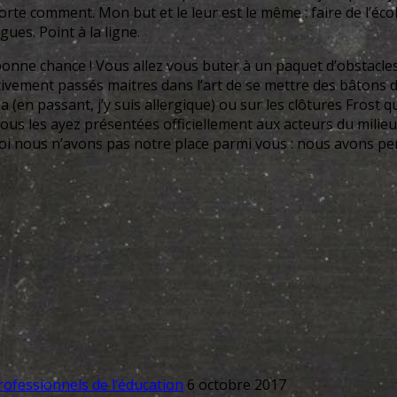
rte comment. Mon but et le leur est le même : faire de l’éco
ues. Point à la ligne.
 : bonne chance ! Vous allez vous buter à un paquet d’obstacl
vement passés maitres dans l’art de se mettre des bâtons d
a (en passant, j’y suis allergique) ou sur les clôtures Frost q
vous les ayez présentées officiellement aux acteurs du mili
i nous n’avons pas notre place parmi vous : nous avons perdu
rofessionnels de l’éducation
6 octobre 2017