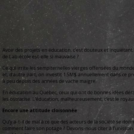
Avoir des projets en éducation, c’est douteux et inquiétant. S
de Lab-école est-elle si mauvaise ?
Ce qui irrite les sempiternelles vierges offensées du monde
et, d’autre part, on investit 1.5M$ annuellement dans ce pr
à peu depuis des années de vache maigre.
En éducation au Québec, ceux qui ont de bonnes idées déran
les ostracise. L’éducation, malheureusement, c’est le royaum
Encore une attitude cloisonnée
Qu’y a-t-il de mal à ce que des acteurs de la société se donn
comment faire son potage ? Devons-nous citer à l’unisson ce