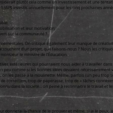
considérait plutôt cela comme un investissement et une tenta
er 1.5M$ investis annuellement pour les cinq prochaines ann
able;
bilisation et leur motivation;
ouvert sur la communauté ?
ernementales. On critique également leur manque de créativité
accouchent d’un projet, que faisons-nous ? Nous les critiquo
 monsieur le ministre de l’Éducation.
tiatives extérieures qui pourraient nous aider à travailler 
 peu comme si les bonnes idées devaient nécessairement venir
, on les passe à la moulinette. Même, parfois (un peu trop so
p de correction, trop de paperasse, trop de « tâches connex
connu dans la société… on peine à reconnaitre le travail et 
leur donnerai la chance de le prouver et même, si je le peux, 