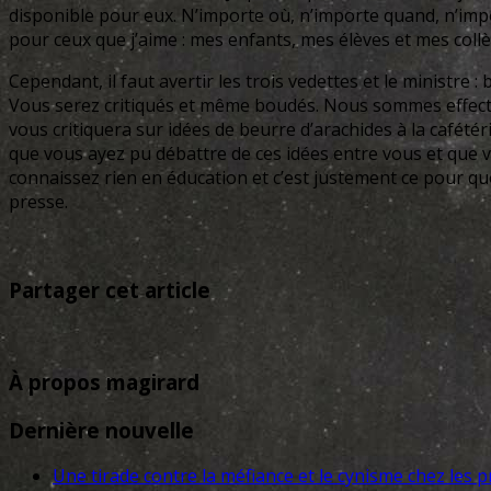
disponible pour eux. N’importe où, n’importe quand, n’impo
pour ceux que j’aime : mes enfants, mes élèves et mes collèg
Cependant, il faut avertir les trois vedettes et le ministre
Vous serez critiqués et même boudés. Nous sommes effecti
vous critiquera sur idées de beurre d’arachides à la cafétéri
que vous ayez pu débattre de ces idées entre vous et que 
connaissez rien en éducation et c’est justement ce pour quo
presse.
Partager cet article
À propos magirard
Dernière nouvelle
Une tirade contre la méfiance et le cynisme chez les p