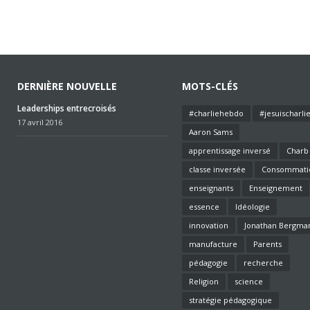
DERNIÈRE NOUVELLE
MOTS-CLÉS
Leaderships entrecroisés
#charliehebdo
#jesuischarli
17 avril 2016
Aaron Sams
apprentissage inversé
Charb
classe inversée
Consommati
enseignants
Enseignement
essence
Idéologie
innovation
Jonathan Bergma
manufacture
Parents
pédagogie
recherche
Religion
science
stratégie pédagogique