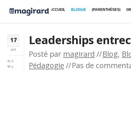
ACCUEIL
BLOGUE
(PARENTHÈSES)
GR
Leaderships entrec
17
AVR
Posté par
magirard
Blog
,
Bl
0
Pédagogie
Pas de commenta
0